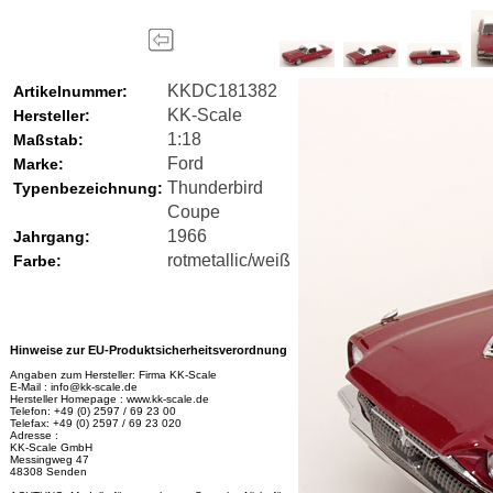
KKDC181382
Artikelnummer:
KK-Scale
Hersteller:
1:18
Maßstab:
Ford
Marke:
Thunderbird
Typenbezeichnung:
Coupe
1966
Jahrgang:
rotmetallic/weiß
Farbe:
Hinweise zur EU-Produktsicherheitsverordnung
Angaben zum Hersteller: Firma KK-Scale
E-Mail : info@kk-scale.de
Hersteller Homepage : www.kk-scale.de
Telefon: +49 (0) 2597 / 69 23 00
Telefax: +49 (0) 2597 / 69 23 020
Adresse :
KK-Scale GmbH
Messingweg 47
48308 Senden