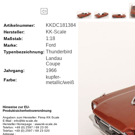
KKDC181384
Artikelnummer:
KK-Scale
Hersteller:
1:18
Maßstab:
Ford
Marke:
Thunderbird
Typenbezeichnung:
Landau
Coupe
1966
Jahrgang:
kupfer-
Farbe:
metallic/weiß
Hinweise zur EU-
Produktsicherheitsverordnung
Angaben zum Hersteller: Firma KK-Scale
E-Mail : info@kk-scale.de
Hersteller Homepage : www.kk-scale.de
Telefon: +49 (0) 2597 / 69 23 00
Telefax: +49 (0) 2597 / 69 23 020
Adresse :