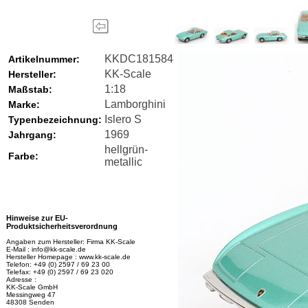
KKDC181584
Artikelnummer:
KK-Scale
Hersteller:
1:18
Maßstab:
Lamborghini
Marke:
Islero S
Typenbezeichnung:
1969
Jahrgang:
hellgrün-
Farbe:
metallic
Hinweise zur EU-
Produktsicherheitsverordnung
Angaben zum Hersteller: Firma KK-Scale
E-Mail : info@kk-scale.de
Hersteller Homepage : www.kk-scale.de
Telefon: +49 (0) 2597 / 69 23 00
Telefax: +49 (0) 2597 / 69 23 020
Adresse :
KK-Scale GmbH
Messingweg 47
48308 Senden