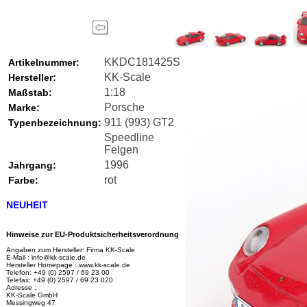
KKDC181425S
Artikelnummer:
KK-Scale
Hersteller:
1:18
Maßstab:
Porsche
Marke:
911 (993) GT2
Typenbezeichnung:
Speedline
Felgen
1996
Jahrgang:
rot
Farbe:
NEUHEIT
Hinweise zur EU-Produktsicherheitsverordnung
Angaben zum Hersteller: Firma KK-Scale
E-Mail : info@kk-scale.de
Hersteller Homepage : www.kk-scale.de
Telefon: +49 (0) 2597 / 69 23 00
Telefax: +49 (0) 2597 / 69 23 020
Adresse :
KK-Scale GmbH
Messingweg 47