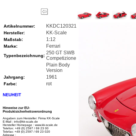
KKDC120321
Artikelnummer:
KK-Scale
Hersteller:
1:12
Maßstab:
Ferrari
Marke:
250 GT SWB
Typenbezeichnung:
Competizione
Plain Body
Version
1961
Jahrgang:
rot
Farbe:
NEUHEIT
Hinweise zur EU-
Produktsicherheitsverordnung
Angaben zum Hersteller: Firma KK-Scale
E-Mail : info@kk-scale.de
Hersteller Homepage : www.kk-scale.de
Telefon: +49 (0) 2597 / 69 23 00
Telefax: +49 (0) 2597 / 69 23 020
Adresse :