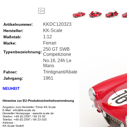
KKDC120323
Artikelnummer:
KK-Scale
Hersteller:
1:12
Maßstab:
Ferrari
Marke:
250 GT SWB
Typenbezeichnung:
Competizione
No.16, 24h Le
Mans
Trintignant/Abate
Fahrer:
1961
Jahrgang:
NEUHEIT
Hinweise zur EU-Produktsicherheitsverordnung
Angaben zum Hersteller: Firma KK-Scale
E-Mail : info@kk-scale.de
Hersteller Homepage : www.kk-scale.de
Telefon: +49 (0) 2597 / 69 23 00
Telefax: +49 (0) 2597 / 69 23 020
Adresse :
KK-Scale GmbH