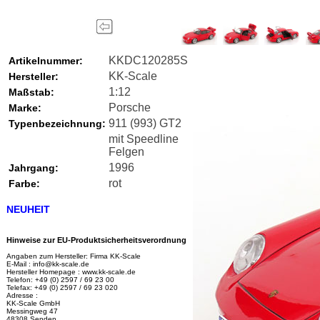
KKDC120285S
Artikelnummer:
KK-Scale
Hersteller:
1:12
Maßstab:
Porsche
Marke:
911 (993) GT2
Typenbezeichnung:
mit Speedline
Felgen
1996
Jahrgang:
rot
Farbe:
NEUHEIT
Hinweise zur EU-Produktsicherheitsverordnung
Angaben zum Hersteller: Firma KK-Scale
E-Mail : info@kk-scale.de
Hersteller Homepage : www.kk-scale.de
Telefon: +49 (0) 2597 / 69 23 00
Telefax: +49 (0) 2597 / 69 23 020
Adresse :
KK-Scale GmbH
Messingweg 47
48308 Senden