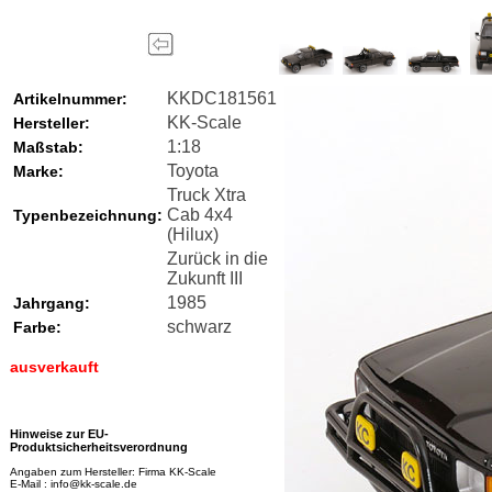
KKDC181561
Artikelnummer:
KK-Scale
Hersteller:
1:18
Maßstab:
Toyota
Marke:
Truck Xtra
Cab 4x4
Typenbezeichnung:
(Hilux)
Zurück in die
Zukunft III
1985
Jahrgang:
schwarz
Farbe:
ausverkauft
Hinweise zur EU-
Produktsicherheitsverordnung
Angaben zum Hersteller: Firma KK-Scale
E-Mail : info@kk-scale.de