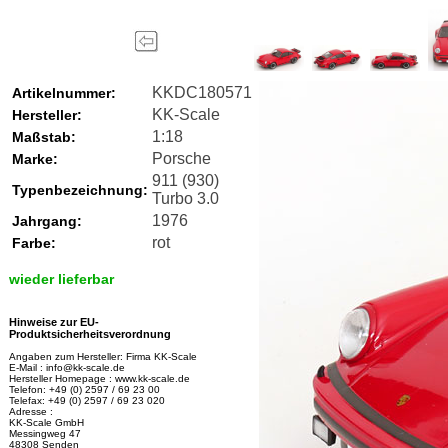
KKDC180571
Artikelnummer:
KK-Scale
Hersteller:
1:18
Maßstab:
Porsche
Marke:
911 (930)
Typenbezeichnung:
Turbo 3.0
1976
Jahrgang:
rot
Farbe:
wieder lieferbar
Hinweise zur EU-
Produktsicherheitsverordnung
Angaben zum Hersteller: Firma KK-Scale
E-Mail : info@kk-scale.de
Hersteller Homepage : www.kk-scale.de
Telefon: +49 (0) 2597 / 69 23 00
Telefax: +49 (0) 2597 / 69 23 020
Adresse :
KK-Scale GmbH
Messingweg 47
48308 Senden