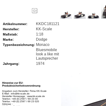
KKDC181121
Artikelnummer:
KK-Scale
Hersteller:
1:18
Maßstab:
Dodge
Marke:
Monaco
Typenbezeichnung:
Bluesmobile
look a like mit
Lautsprecher
1974
Jahrgang:
Hinweise zur EU-
Produktsicherheitsverordnung
Angaben zum Hersteller: Firma KK-Scale
E-Mail : info@kk-scale.de
Hersteller Homepage : www.kk-scale.de
Telefon: +49 (0) 2597 / 69 23 00
Telefax: +49 (0) 2597 / 69 23 020
Adresse :