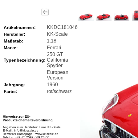
KKDC181046
Artikelnummer:
KK-Scale
Hersteller:
1:18
Maßstab:
Ferrari
Marke:
250 GT
California
Typenbezeichnung:
Spyder
European
Version
1960
Jahrgang:
rot/schwarz
Farbe:
Hinweise zur EU-
Produktsicherheitsverordnung
Angaben zum Hersteller: Firma KK-Scale
E-Mail : info@kk-scale.de
Hersteller Homepage : www.kk-scale.de
Telefon: +49 (0) 2597 / 69 23 00