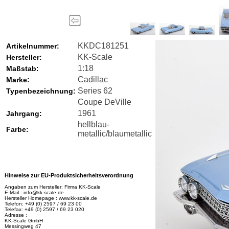
KKDC181251
Artikelnummer:
KK-Scale
Hersteller:
1:18
Maßstab:
Cadillac
Marke:
Series 62
Typenbezeichnung:
Coupe DeVille
1961
Jahrgang:
hellblau-
Farbe:
metallic/blaumetallic
Hinweise zur EU-Produktsicherheitsverordnung
Angaben zum Hersteller: Firma KK-Scale
E-Mail : info@kk-scale.de
Hersteller Homepage : www.kk-scale.de
Telefon: +49 (0) 2597 / 69 23 00
Telefax: +49 (0) 2597 / 69 23 020
Adresse :
KK-Scale GmbH
Messingweg 47