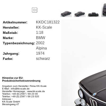
KKDC181322
Artikelnummer:
KK-Scale
Hersteller:
1:18
Maßstab:
BMW
Marke:
2002
Typenbezeichnung:
Alpina
1974
Jahrgang:
schwarz
Farbe:
Hinweise zur EU-
Produktsicherheitsverordnung
Angaben zum Hersteller: Firma KK-Scale
E-Mail : info@kk-scale.de
Hersteller Homepage : www.kk-scale.de
Telefon: +49 (0) 2597 / 69 23 00
Telefax: +49 (0) 2597 / 69 23 020
Adresse :
KK-Scale GmbH
Messingweg 47