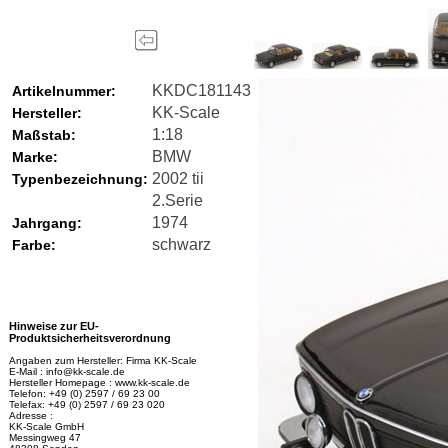
KKDC181143
Artikelnummer:
KK-Scale
Hersteller:
1:18
Maßstab:
BMW
Marke:
2002 tii
Typenbezeichnung:
2.Serie
1974
Jahrgang:
schwarz
Farbe:
Hinweise zur EU-
Produktsicherheitsverordnung
Angaben zum Hersteller: Firma KK-Scale
E-Mail : info@kk-scale.de
Hersteller Homepage : www.kk-scale.de
Telefon: +49 (0) 2597 / 69 23 00
Telefax: +49 (0) 2597 / 69 23 020
Adresse :
KK-Scale GmbH
Messingweg 47