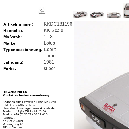
KKDC181196
Artikelnummer:
KK-Scale
Hersteller:
1:18
Maßstab:
Lotus
Marke:
Esprit
Typenbezeichnung:
Turbo
1981
Jahrgang:
silber
Farbe:
Hinweise zur EU-
Produktsicherheitsverordnung
Angaben zum Hersteller: Firma KK-Scale
E-Mail : info@kk-scale.de
Hersteller Homepage : www.kk-scale.de
Telefon: +49 (0) 2597 / 69 23 00
Telefax: +49 (0) 2597 / 69 23 020
Adresse :
KK-Scale GmbH
Messingweg 47
48308 Senden