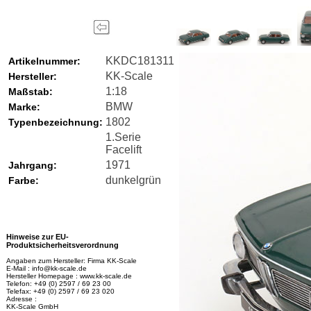
KKDC181311
Artikelnummer:
KK-Scale
Hersteller:
1:18
Maßstab:
BMW
Marke:
1802
Typenbezeichnung:
1.Serie
Facelift
1971
Jahrgang:
dunkelgrün
Farbe:
Hinweise zur EU-
Produktsicherheitsverordnung
Angaben zum Hersteller: Firma KK-Scale
E-Mail : info@kk-scale.de
Hersteller Homepage : www.kk-scale.de
Telefon: +49 (0) 2597 / 69 23 00
Telefax: +49 (0) 2597 / 69 23 020
Adresse :
KK-Scale GmbH